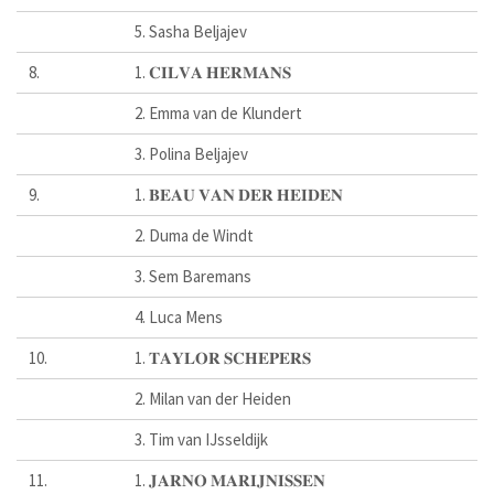
5. Sasha Beljajev
8.
1. 𝐂𝐈𝐋𝐕𝐀 𝐇𝐄𝐑𝐌𝐀𝐍𝐒
2. Emma van de Klundert
3. Polina Beljajev
9.
1. 𝐁𝐄𝐀𝐔 𝐕𝐀𝐍 𝐃𝐄𝐑 𝐇𝐄𝐈𝐃𝐄𝐍
2. Duma de Windt
3. Sem Baremans
4. Luca Mens
10.
1. 𝐓𝐀𝐘𝐋𝐎𝐑 𝐒𝐂𝐇𝐄𝐏𝐄𝐑𝐒
2. Milan van der Heiden
3. Tim van IJsseldijk
11.
1. 𝐉𝐀𝐑𝐍𝐎 𝐌𝐀𝐑𝐈𝐉𝐍𝐈𝐒𝐒𝐄𝐍