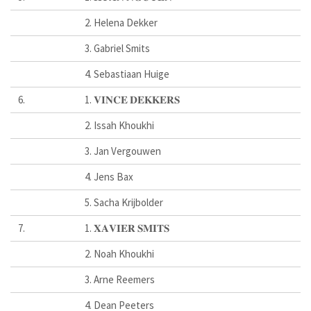
2. Helena Dekker
3. Gabriel Smits
4. Sebastiaan Huige
6.
1. 𝐕𝐈𝐍𝐂𝐄 𝐃𝐄𝐊𝐊𝐄𝐑𝐒
2. Issah Khoukhi
3. Jan Vergouwen
4. Jens Bax
5. Sacha Krijbolder
7.
1. 𝐗𝐀𝐕𝐈𝐄𝐑 𝐒𝐌𝐈𝐓𝐒
2. Noah Khoukhi
3. Arne Reemers
4. Dean Peeters