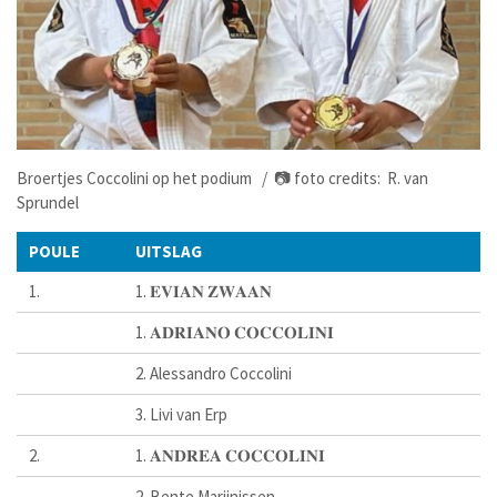
Broertjes Coccolini op het podium / 📷 foto credits: R. van
Sprundel
POULE
UITSLAG
1.
1. 𝐄𝐕𝐈𝐀𝐍 𝐙𝐖𝐀𝐀𝐍
1. 𝐀𝐃𝐑𝐈𝐀𝐍𝐎 𝐂𝐎𝐂𝐂𝐎𝐋𝐈𝐍𝐈
2. Alessandro Coccolini
3. Livi van Erp
2.
1. 𝐀𝐍𝐃𝐑𝐄𝐀 𝐂𝐎𝐂𝐂𝐎𝐋𝐈𝐍𝐈
2. Bente Marijnissen