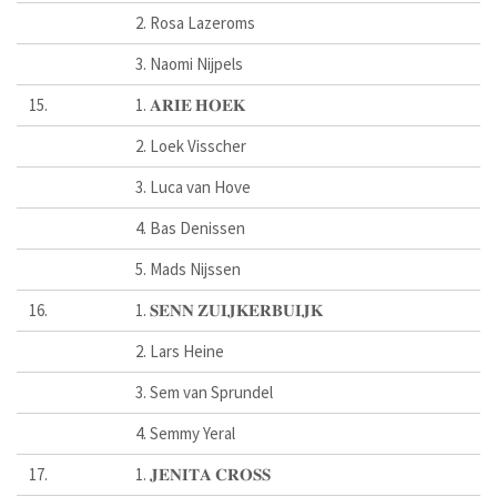
2. Rosa Lazeroms
3. Naomi Nijpels
15.
1. 𝐀𝐑𝐈𝐄 𝐇𝐎𝐄𝐊
2. Loek Visscher
3. Luca van Hove
4. Bas Denissen
5. Mads Nijssen
16.
1. 𝐒𝐄𝐍𝐍 𝐙𝐔𝐈𝐉𝐊𝐄𝐑𝐁𝐔𝐈𝐉𝐊
2. Lars Heine
3. Sem van Sprundel
4. Semmy Yeral
17.
1. 𝐉𝐄𝐍𝐈𝐓𝐀 𝐂𝐑𝐎𝐒𝐒