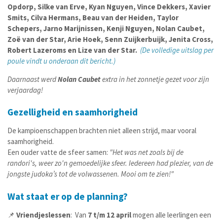
Opdorp, Silke van Erve, Kyan Nguyen, Vince Dekkers, Xavier
Smits, Cilva Hermans, Beau van der Heiden, Taylor
Schepers, Jarno Marijnissen, Kenji Nguyen, Nolan Caubet,
Zoë van der Star, Arie Hoek, Senn Zuijkerbuijk, Jenita Cross,
Robert Lazeroms en Lize van der Star.
(De volledige uitslag per
poule vindt u onderaan dit bericht.)
Daarnaast werd
Nolan Caubet
extra in het zonnetje gezet voor zijn
verjaardag!
Gezelligheid en saamhorigheid
De kampioenschappen brachten niet alleen strijd, maar vooral
saamhorigheid.
Een ouder vatte de sfeer samen:
"Het was net zoals bij de
randori's, weer zo'n gemoedelijke sfeer. Iedereen had plezier, van de
jongste judoka’s tot de volwassenen. Mooi om te zien!"
Wat staat er op de planning?
📌
Vriendjeslessen
: Van
7 t/m 12 april
mogen alle leerlingen een