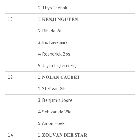
2. Thys Toebak
12.
1. 𝐊𝐄𝐍𝐉𝐈 𝐍𝐆𝐔𝐘𝐄𝐍
2. Bibi de Wit
3. Iris Kavelaars
4. Roandrick Bos
5. Jaylin Ligtenberg
13.
1. 𝐍𝐎𝐋𝐀𝐍 𝐂𝐀𝐔𝐁𝐄𝐓
2. Stef van Gils
3. Benjamin Joore
4. Seb van de Wiel
5. Aaron Hoek
14.
1. 𝐙𝐎Ë 𝐕𝐀𝐍 𝐃𝐄𝐑 𝐒𝐓𝐀𝐑