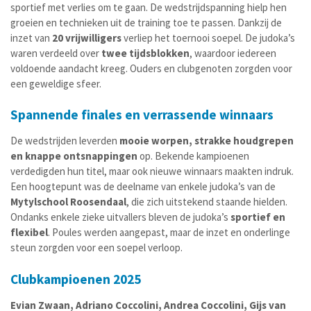
sportief met verlies om te gaan. De wedstrijdspanning hielp hen
groeien en technieken uit de training toe te passen. Dankzij de
inzet van
20 vrijwilligers
verliep het toernooi soepel. De judoka’s
waren verdeeld over
twee tijdsblokken
, waardoor iedereen
voldoende aandacht kreeg. Ouders en clubgenoten zorgden voor
een geweldige sfeer.
Spannende finales en verrassende winnaars
De wedstrijden leverden
mooie worpen, strakke houdgrepen
en knappe ontsnappingen
op. Bekende kampioenen
verdedigden hun titel, maar ook nieuwe winnaars maakten indruk.
Een hoogtepunt was de deelname van enkele judoka’s van de
Mytylschool Roosendaal
, die zich uitstekend staande hielden.
Ondanks enkele zieke uitvallers bleven de judoka’s
sportief en
flexibel
. Poules werden aangepast, maar de inzet en onderlinge
steun zorgden voor een soepel verloop.
Clubkampioenen 2025
Evian Zwaan, Adriano Coccolini, Andrea Coccolini, Gijs van