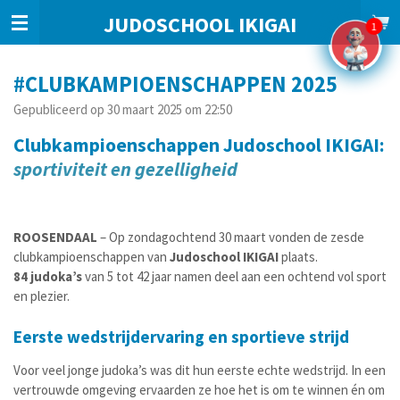
Ga
JUDOSCHOOL IKIGAI
1
direct
naar
de
#CLUBKAMPIOENSCHAPPEN 2025
hoofdinhoud
Gepubliceerd op 30 maart 2025 om 22:50
Clubkampioenschappen Judoschool IKIGAI:
sportiviteit en gezelligheid
ROOSENDAAL
– Op zondagochtend 30 maart vonden de zesde
clubkampioenschappen van
Judoschool IKIGAI
plaats.
84 judoka’s
van 5 tot 42 jaar namen deel aan een ochtend vol sport
en plezier.
Eerste wedstrijdervaring en sportieve strijd
Voor veel jonge judoka’s was dit hun eerste echte wedstrijd. In een
vertrouwde omgeving ervaarden ze hoe het is om te winnen én om