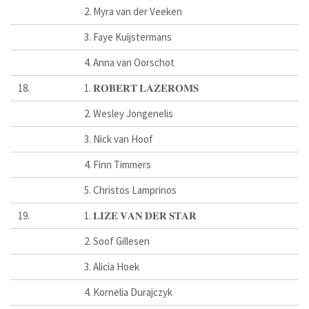
2. Myra van der Veeken
3. Faye Kuijstermans
4. Anna van Oorschot
18.
1. 𝐑𝐎𝐁𝐄𝐑𝐓 𝐋𝐀𝐙𝐄𝐑𝐎𝐌𝐒
2. Wesley Jongenelis
3. Nick van Hoof
4. Finn Timmers
5. Christos Lamprinos
19.
1. 𝐋𝐈𝐙𝐄 𝐕𝐀𝐍 𝐃𝐄𝐑 𝐒𝐓𝐀𝐑
2. Soof Gillesen
3. Alicia Hoek
4. Kornelia Durajczyk