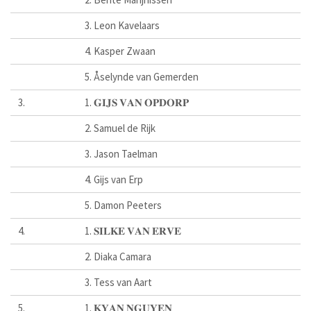
3. Leon Kavelaars
4. Kasper Zwaan
5. Åselynde van Gemerden
3.
1. 𝐆𝐈𝐉𝐒 𝐕𝐀𝐍 𝐎𝐏𝐃𝐎𝐑𝐏
2. Samuel de Rijk
3. Jason Taelman
4. Gijs van Erp
5. Damon Peeters
4.
1. 𝐒𝐈𝐋𝐊𝐄 𝐕𝐀𝐍 𝐄𝐑𝐕𝐄
2. Diaka Camara
3. Tess van Aart
5.
1. 𝐊𝐘𝐀𝐍 𝐍𝐆𝐔𝐘𝐄𝐍