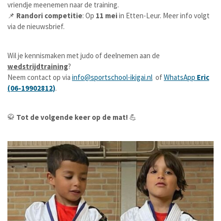
vriendje meenemen naar de training.
📌
Randori competitie
: Op
11 mei
in Etten-Leur. Meer info volgt
via de nieuwsbrief.
Wil je kennismaken met judo of deelnemen aan de
wedstrijdtraining
?
Neem contact op via
info@sportschool-ikigai.nl
of
WhatsApp
Eric
(06-19902812)
.
🥋
Tot de volgende keer op de mat!
💪