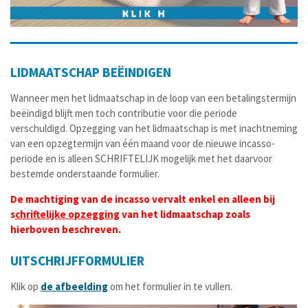
s
c
r
e
LIDMAATSCHAP BEËINDIGEN
e
n
Wanneer men het lidmaatschap in de loop van een betalingstermijn
beëindigd blijft men toch contributie voor die periode
verschuldigd. Opzegging van het lidmaatschap is met inachtneming
van een opzegtermijn van één maand voor de nieuwe incasso-
periode en is alleen SCHRIFTELIJK mogelijk met het daarvoor
bestemde onderstaande formulier.
De machtiging van de incasso vervalt enkel en alleen bij
s
chriftelijke opzegging
van het lidmaatschap zoals
hierboven beschreven.
UITSCHRIJFFORMULIER
Klik op
de afbeelding
om het formulier in te vullen.