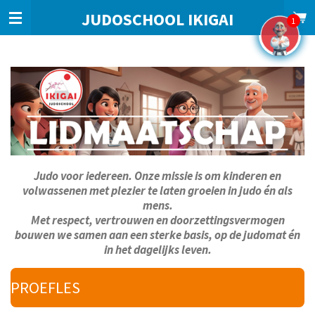
Ga
JUDOSCHOOL IKIGAI
1
direct
naar
de
hoofdinhoud
Judo voor iedereen. Onze missie is om kinderen en
volwassenen met plezier te laten groeien in judo én als
mens.
Met respect, vertrouwen en doorzettingsvermogen
bouwen we samen aan een sterke basis, op de judomat én
in het dagelijks leven.
PROEFLES