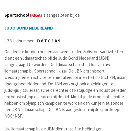
Sportschool
IKIGAI
is aangesloten bij de
JUDO BOND NEDERLAND
JBN Lidnummer
:
D 6 T C 3 8 9
Om deel te kunnen nemen aan wedstrijden & districtsactiviteiten
dient een lidmaatschap bij de Judo Bond Nederland (JBN)
aangevraagd te worden. Dit lidmaatschap staat los van uw
lidmaatschap bij Sportschool Ikigai. De JBN organiseert
wedstrijden en activiteiten niet alleen binnen het district ZN, maar
door geheel Nederland. De JBN verzorgt ook opleidingen tot
judo-/jiu-jitsuleraar, scheidsrechter of katajudge en houdt de leden
enthousiast, op niveau en bij de tijd. Mocht je de droom of ambitie
hebben om olympisch kampioen te worden dan kun je niet zonder
een JBN-lidmaatschap. De JBN is aangesloten bij de sportkoepel
NOC*NSF.
Uw lidmaatschap bij de JBN dient u zelf te beëindigen.