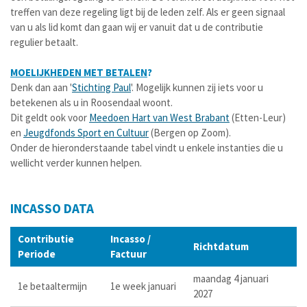
treffen van deze regeling ligt bij de leden zelf. Als er geen signaal
van u als lid komt dan gaan wij er vanuit dat u de contributie
regulier betaalt.
MOELIJKHEDEN MET BETALEN
?
Denk dan aan '
Stichting Paul
'. Mogelijk kunnen zij iets voor u
betekenen als u in Roosendaal woont.
Dit geldt ook voor
Meedoen Hart van West Brabant
(Etten-Leur)
en
Jeugdfonds Sport en Cultuur
(Bergen op Zoom).
Onder de hieronderstaande tabel vindt u enkele instanties die u
wellicht verder kunnen helpen.
INCASSO DATA
Contributie
Incasso /
Richtdatum
Periode
Factuur
maandag 4 januari
1e betaaltermijn
1e week januari
2027