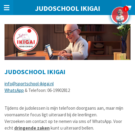
Ga
JUDOSCHOOL IKIGAI
1
direct
naar
de
hoofdinhoud
JUDOSCHOOL IKIGAI
info@sportschool-ikigai.nl
WhatsApp
& Telefoon: 06-19902812
Tijdens de judolessen is mijn telefoon doorgaans aan, maar mijn
voornaamste focus ligt uiteraard bij de leerlingen.
Verzoeken om contact op te nemen via sms of WhatsApp. Voor
echt
dringende zaken
kunt u uiteraard bellen.