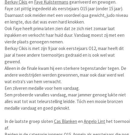
Berkay Cikis
en
Faye Kuijstermans
gearriveerd en gewogen.
Faye zat pittig ingedeeld als eerstejaars O15 jaar (onder 15 jaar).
Daarnaast ook meiden met een voordeel qua gewicht, judo niveau
en lengte, dus dat was even hard knokken.
Ook Faye heeft prima laten zien dat ze zich niet zomaar laat
inpakken en verkocht haar huid duur. Vandaag moest zij met een
vierde plaats genoegen nemen.
Berkay Cikis is met zijn 9 jaar ook eerstejaars O12, maar heeft dit
jaar al twee andere toernooitjes gedraaid en is ook wel wat
gewend.
Alleen in de finale kwam hij een sterkere tegenstander tegen. De
andere wedstrijden werden gewonnen, maar ook daar werd wel
wat extra's van hem verwacht.
Een zilveren medaille voor hem vandaag.
Sem probeerde vanalles vandaag, maar jammer genoeg lukte niet
alles wat tot wat teleurstelling leidde. Tóch een mooie bronzen
medaille vandaag en goed geknokt.
In de laatste groep sloten
Cas Blanken
en
Angelo Lint
het toernooi
af.
Beiden in de categorie jongens O15. Angelo als eerstejaars die nog