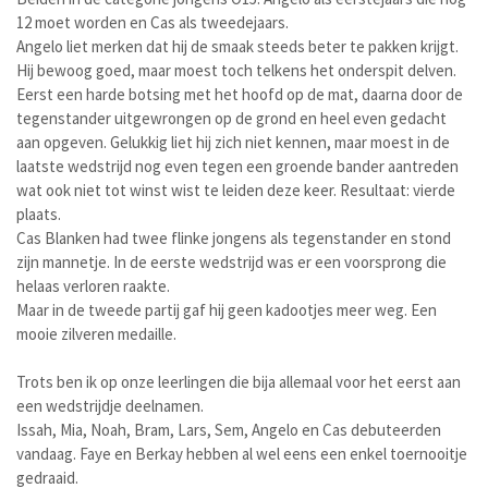
12 moet worden en Cas als tweedejaars.
Angelo liet merken dat hij de smaak steeds beter te pakken krijgt.
Hij bewoog goed, maar moest toch telkens het onderspit delven.
Eerst een harde botsing met het hoofd op de mat, daarna door de
tegenstander uitgewrongen op de grond en heel even gedacht
aan opgeven. Gelukkig liet hij zich niet kennen, maar moest in de
laatste wedstrijd nog even tegen een groende bander aantreden
wat ook niet tot winst wist te leiden deze keer. Resultaat: vierde
plaats.
Cas Blanken had twee flinke jongens als tegenstander en stond
zijn mannetje. In de eerste wedstrijd was er een voorsprong die
helaas verloren raakte.
Maar in de tweede partij gaf hij geen kadootjes meer weg. Een
mooie zilveren medaille.
Trots ben ik op onze leerlingen die bija allemaal voor het eerst aan
een wedstrijdje deelnamen.
Issah, Mia, Noah, Bram, Lars, Sem, Angelo en Cas debuteerden
vandaag. Faye en Berkay hebben al wel eens een enkel toernooitje
gedraaid.