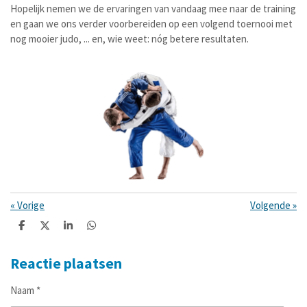
Hopelijk nemen we de ervaringen van vandaag mee naar de training
en gaan we ons verder voorbereiden op een volgend toernooi met
nog mooier judo, ... en, wie weet: nóg betere resultaten.
«
Vorige
Volgende
»
D
D
S
D
e
e
h
e
l
e
a
l
e
l
r
e
Reactie plaatsen
n
e
n
Naam *