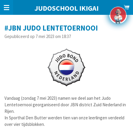
Ga
JUDOSCHOOL IKIGAI
direct
naar
de
#JBN JUDO LENTETOERNOOI
hoofdinhoud
Gepubliceerd op 7 mei 2023 om 18:37
Vandaag (zondag 7 mei 2023) namen we deel aan het Judo
Lentetoernooi georganiseerd door JBN district Zuid Nederland in
Rijen.
In Sporthal Den Butter werden tien van onze leerlingen verdeeld
over vier tijdsblokken.