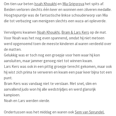
Om tien uur beten
Issah Khoukhi
en
Mia Grigorova
het spits af.
Beiden verloren slechts één keer en wonnen een zilveren medaille.
Hoogtepuntje was de fantastische linkse schouderworp van Mia
die tot verbazing van menigeen slechts een waza-ari opleverde.
Vervolgens kwamen
Noah Khoukhi
,
Bram & Lars Kers
op de mat.
Voor Noah was het nog even spannend, omdat hij niet meteen
werd opgenoemd toen de meeste kinderen al waren verdeeld over
de matten.
Gelukkig was er toch nog een groepje voor hem waar hij kon
aansluiten, maar jammer genoeg niet tot winnen kwam.
Lars Kers was ook in een pittig groepje terecht gekomen, maar ook
hij wist zich prima te verweren en kwam een paar keer bijna tot een
punt.
Bram Kers was vandaag niet te verslaan. Met snel, slim en
aanvallend judo won hij alle wedstrijdjes en werd glansrijk
kampioen.
Noah en Lars werden vierde.
Ondertussen was het middag en waren ook
Sem van Sprundel
,