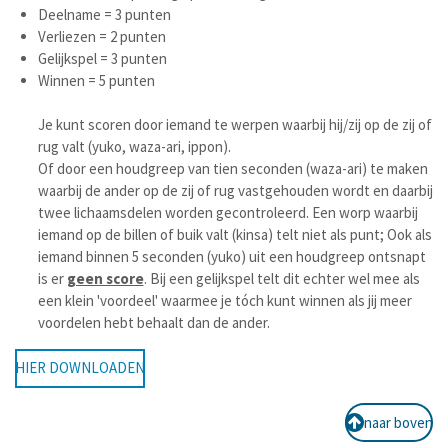
Deelname = 3 punten
Verliezen = 2 punten
Gelijkspel = 3 punten
Winnen = 5 punten
Je kunt scoren door iemand te werpen waarbij hij/zij op de zij of
rug valt (yuko, waza-ari, ippon).
Of door een houdgreep van tien seconden (waza-ari) te maken
waarbij de ander op de zij of rug vastgehouden wordt en daarbij
twee lichaamsdelen worden gecontroleerd. Een worp waarbij
iemand op de billen of buik valt (kinsa) telt niet als punt; Ook als
iemand binnen 5 seconden (yuko) uit een houdgreep ontsnapt
is er
geen score
. Bij een gelijkspel telt dit echter wel mee als
een klein 'voordeel' waarmee je tóch kunt winnen als jij meer
voordelen hebt behaalt dan de ander.
HIER DOWNLOADEN
naar boven