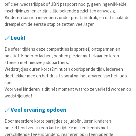
officieel wedstrijdpak of JBN paspoort nodig, geen ingewikkelde
inschrijvingen en er zijn altijd bekende gezichten aanwezig.
Kinderen kunnen meedoen zonder prestatiedruk, en dat maakt de
drempel om de eerste stap te zetten veel lager.
✅ Leuk!
De sfeer tijdens deze competities is sportief, ontspannen en
positief. Kinderen lachen, hebben plezier met elkaar en leren
stoeien met nieuwe judopartners.
Wedstrijdjes duren kort (2 minuten doorlopende tijd), iedereen
doet lekker mee en het draait vooral om het ervaren van het judo-
spel.
Voor veel kinderen is dit hét moment waarop ze verliefd worden op
wedstrijdjudo!
✅ Veel ervaring opdoen
Door meerdere korte partijtjes te judoën, leren kinderen
ontzettend veel in een korte tijd. Ze maken kennis met
verschillende tegenstanders, reageren op uiteenlopende