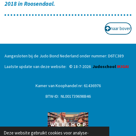
2018 in Roosendaal.
naar boven
Aangesloten bij de Judo Bond Nederland onder nummer: D6TC389
Laatste update van deze website: © 18
-7
-2026
Judoschool
IKIGAI
Kamer van Koophandel nr: 61436976
BTW-ID: NL001739698B46
Deze website gebruikt cookies voor analyse-