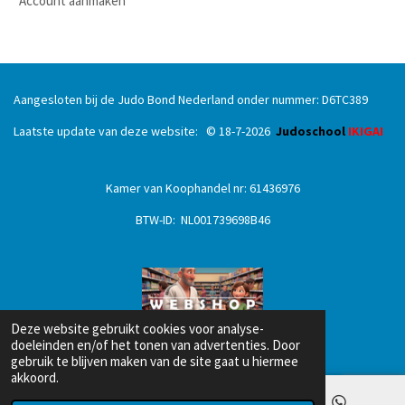
Account aanmaken
Aangesloten bij de Judo Bond Nederland onder nummer: D6TC389
Laatste update van deze website: © 18
-7
-2026
Judoschool
IKIGAI
Kamer van Koophandel nr: 61436976
BTW-ID: NL001739698B46
Deze website gebruikt cookies voor analyse-
doeleinden en/of het tonen van advertenties. Door
gebruik te blijven maken van de site gaat u hiermee
akkoord.