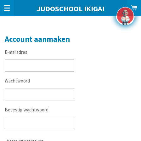
Ga
JUDOSCHOOL IKIGAI
direct
naar
de
hoofdinhoud
Account aanmaken
E-mailadres
Wachtwoord
Bevestig wachtwoord