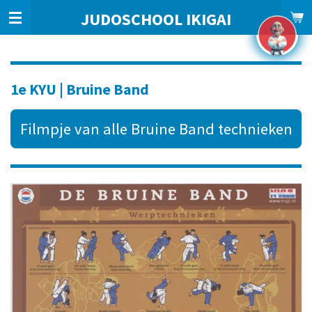
Ga
JUDOSCHOOL IKIGAI
1
direct
naar
de
hoofdinhoud
1e KYU | Bruine Band
Filmpje van alle Bruine Band technieken